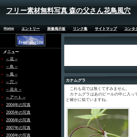
フリー素材無料写真 森の父さん花鳥風穴
Home
エントリー
画像掲示板
リンク集
サイトマップ
コンタ
メニュー
-- 花 --
-- 鳥 --
-- 風 --
カナムグラ
-- 穴 --
これも花では無くてすみません。
-- 花火 --
カナムグラはあのビールの中に入って
-- アート --
と確かに似ていますね。
2004年の写真
2005年の写真
2006年の写真
2007年の写真
2008年の写真