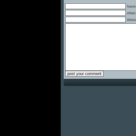
Name 
eMail 
Websi