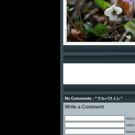
No Comments - “マルバスミレ”
Write a Comment
Name 
eMail 
Websi