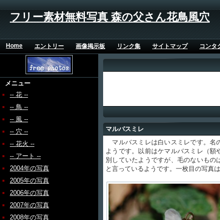
フリー素材無料写真 森の父さん花鳥風穴
Home
エントリー
画像掲示板
リンク集
サイトマップ
コンタ
メニュー
-- 花 --
-- 鳥 --
-- 風 --
マルバスミレ
-- 穴 --
マルバスミレは白いスミレです。名の
-- 花火 --
ようです。以前はケマルバスミレ（額
-- アート --
別していたようですが、毛のないもの
2004年の写真
と言っているようです。一枚目の写真
2005年の写真
2006年の写真
2007年の写真
2008年の写真