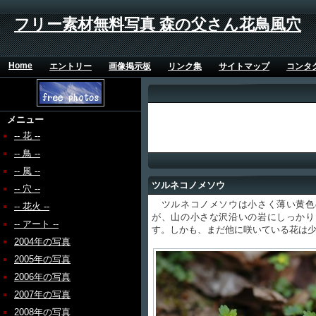
フリー素材無料写真 森の父さん花鳥風穴
Home
エントリー
画像掲示板
リンク集
サイトマップ
コンタ
メニュー
-- 花 --
-- 鳥 --
-- 風 --
ツルネコノメソウ
-- 穴 --
ツルネコノメソウは小さく薄い黄色
-- 花火 --
が、山の小さな沢沿いの岩にしっかり
-- アート --
す。しかも、まだ他に咲いている花は
2004年の写真
2005年の写真
2006年の写真
2007年の写真
2008年の写真