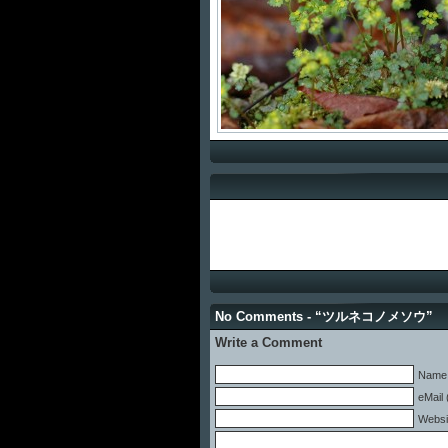
No Comments - “ツルネコノメソウ”
Write a Comment
Name 
eMail 
Websi