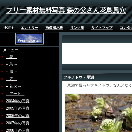
フリー素材無料写真 森の父さん花鳥風穴
Home
エントリー
画像掲示板
リンク集
サイトマップ
コンタ
メニュー
-- 花 --
-- 鳥 --
-- 風 --
フキノトウ・尾瀬
-- 穴 --
尾瀬で撮ったフキノトウ。なんとなく
-- 花火 --
-- アート --
2004年の写真
2005年の写真
2006年の写真
2007年の写真
2008年の写真