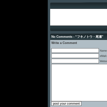
No Comments - “フキノトウ・尾瀬”
Write a Comment
Name 
eMail 
Websi