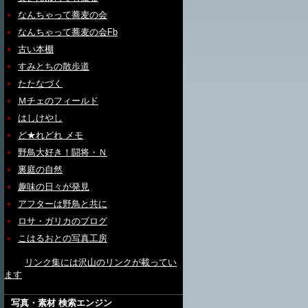
なんちゃって蕎麦の会
なんちゃって蕎麦の会Fb
古い本棚
すみとちの散歩道
たたなづく
Ｍチェのフィールド
はしけやし
ど★れどれ メモ
野鳥大好き！闘将・Ｎ
裏庭の自然
趣味の日々が発見
アフターは野鳥と共に
ロサ・ガリカのブログ
こはるおとの写真工房
リンク集には沢山のリンクが載ってい
ます
写真・素材 検索エンジン