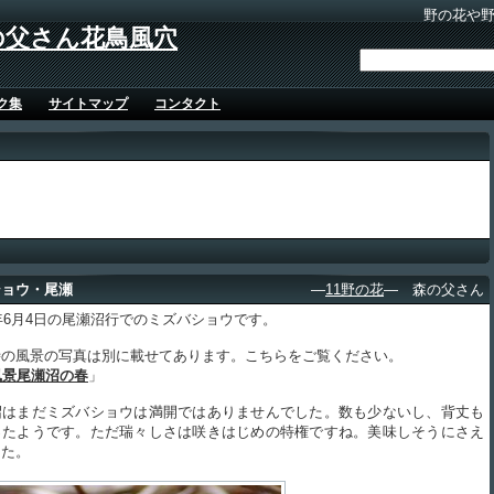
野の花や
の父さん花鳥風穴
ク集
サイトマップ
コンタクト
ショウ・尾瀬
―
11野の花
― 森の父さん
年6月4日の尾瀬沼行でのミズバショウです。
の風景の写真は別に載せてあります。こちらをご覧ください。
風景尾瀬沼の春
」
はまだミズバショウは満開ではありませんでした。数も少ないし、背丈も
ったようです。ただ瑞々しさは咲きはじめの特権ですね。美味しそうにさえ
した。