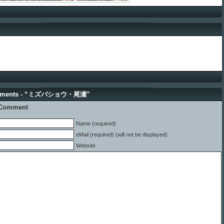
mments - “ミズバショウ・尾瀬”
 Comment
Name (required)
eMail (required) (will not be displayed)
Website