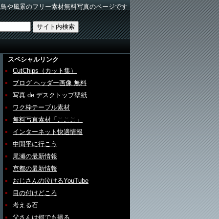
野鳥や風景のフリー素材無料写真のページです
スペシャルリンク
CutChips（カット集）
ブログ ヘッダー画像 無料
写真 de デスクトップ壁紙
ワク枠テーブル素材
無料写真素材「こここ」
インターネット快適情報
中間平に行こう
尾瀬の最新情報
京都の最新情報
おじさんの泣けるYouTube
目の付けどころ
考える石
父さんは何でも撮る