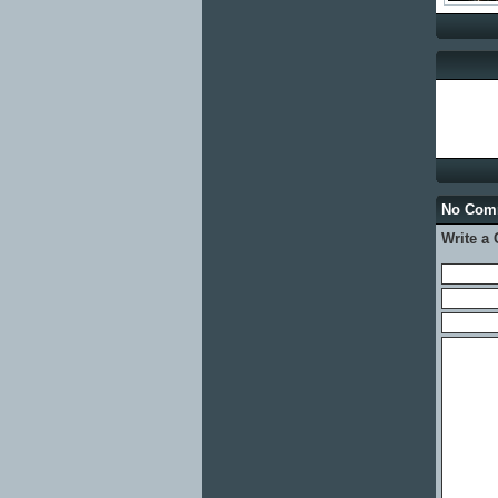
No Co
Write a