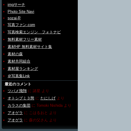
imgサーチ
Photo Site Navi
sozai-R
写真ファン.com
写真検索エンジン フォトナビ
無料素材フリー素材
素材HP 無料素材サイト集
素材の森
素材共同組合
素材屋ランキング
＠写真集Link
最近のコメント
ツバメ飛翔
に
諸星
より
オトシブミ３態
に
たにしげ
より
カラスの集団
に
Tomoki Nishida
より
アオゲラ
に
こはるおと
より
アオゲラ
に
森の父さん
より