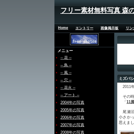
フリー素材無料写真 森
Home
エントリー
画像掲示板
リン
メニュー
-- 花 --
-- 鳥 --
-- 風 --
ミズバ
-- 穴 --
2011
-- 花火 --
-- アート --
その時
「
11
2004年の写真
2005年の写真
尾瀬沼
小さか
2006年の写真
思えま
2007年の写真
2008年の写真