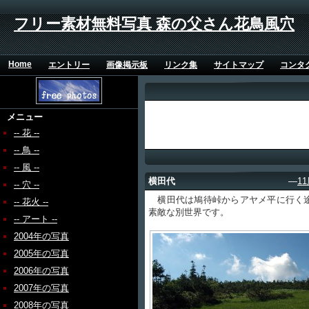
フリー素材無料写真 森の父さん花鳥風穴
Home
エントリー
画像掲示板
リンク集
サイトマップ
コンタ
メニュー
-- 花 --
-- 鳥 --
-- 風 --
横田代
―
1
-- 穴 --
横田代は鳩待峠からアヤメ平に行く途
-- 花火 --
素敵な別世界です。
-- アート --
2004年の写真
2005年の写真
2006年の写真
2007年の写真
2008年の写真