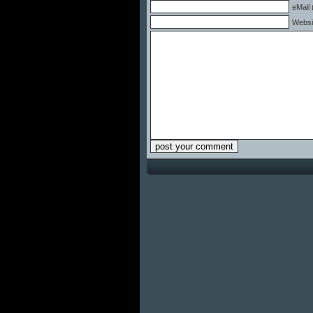
eMail 
Websi