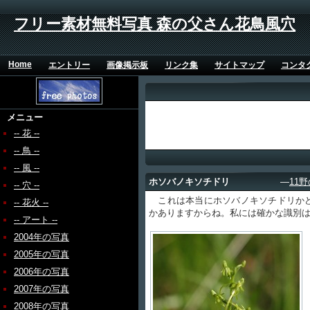
フリー素材無料写真 森の父さん花鳥風穴
Home
エントリー
画像掲示板
リンク集
サイトマップ
コンタ
メニュー
-- 花 --
-- 鳥 --
-- 風 --
ホソバノキソチドリ
―
11
-- 穴 --
これは本当にホソバノキソチドリかど
-- 花火 --
かありますからね。私には確かな識別
-- アート --
2004年の写真
2005年の写真
2006年の写真
2007年の写真
2008年の写真