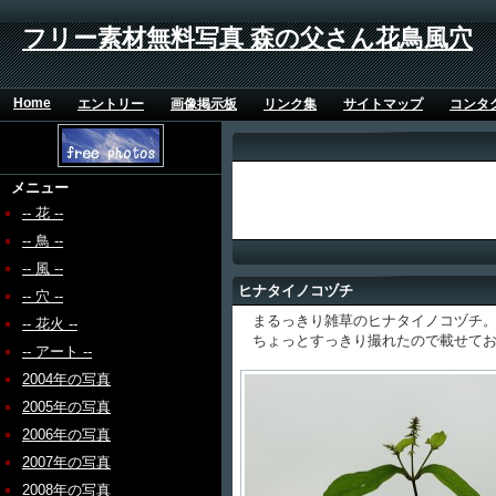
フリー素材無料写真 森の父さん花鳥風穴
Home
エントリー
画像掲示板
リンク集
サイトマップ
コンタ
メニュー
-- 花 --
-- 鳥 --
-- 風 --
ヒナタイノコヅチ
-- 穴 --
まるっきり雑草のヒナタイノコヅチ。
-- 花火 --
ちょっとすっきり撮れたので載せてお
-- アート --
2004年の写真
2005年の写真
2006年の写真
2007年の写真
2008年の写真