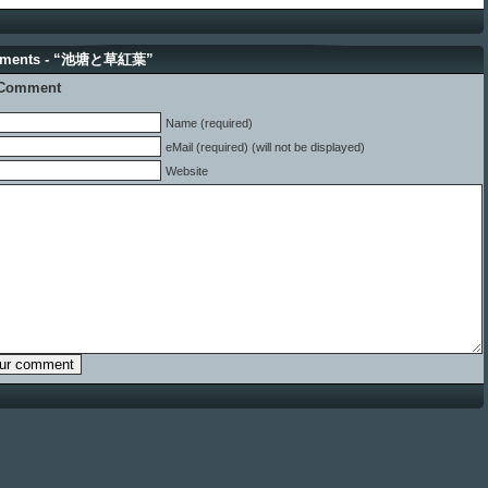
mments - “池塘と草紅葉”
 Comment
Name (required)
eMail (required) (will not be displayed)
Website