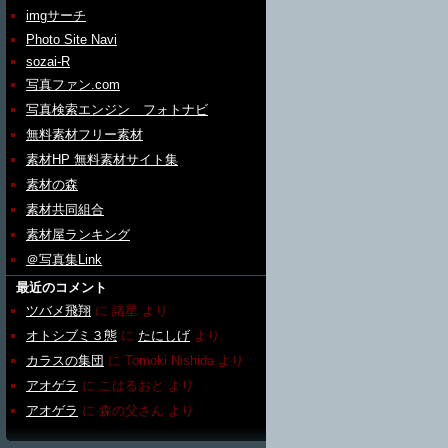
imgサーチ
Photo Site Navi
sozai-R
写真ファン.com
写真検索エンジン フォトナビ
無料素材フリー素材
素材HP 無料素材サイト集
素材の森
素材共同組合
素材屋ランキング
＠写真集Link
最近のコメント
ツバメ飛翔
に
諸星
より
オトシブミ３態
に
たにしげ
より
カラスの集団
に
Tomoki Nishida
より
アオゲラ
に
こはるおと
より
アオゲラ
に
森の父さん
より