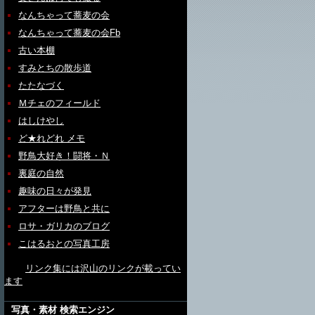
なんちゃって蕎麦の会
なんちゃって蕎麦の会Fb
古い本棚
すみとちの散歩道
たたなづく
Ｍチェのフィールド
はしけやし
ど★れどれ メモ
野鳥大好き！闘将・Ｎ
裏庭の自然
趣味の日々が発見
アフターは野鳥と共に
ロサ・ガリカのブログ
こはるおとの写真工房
リンク集には沢山のリンクが載ってい
ます
写真・素材 検索エンジン