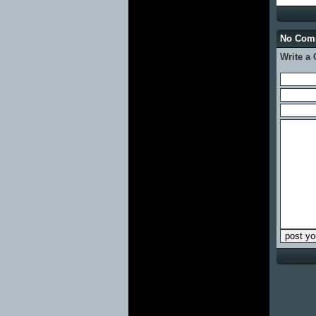
No Co
Write a