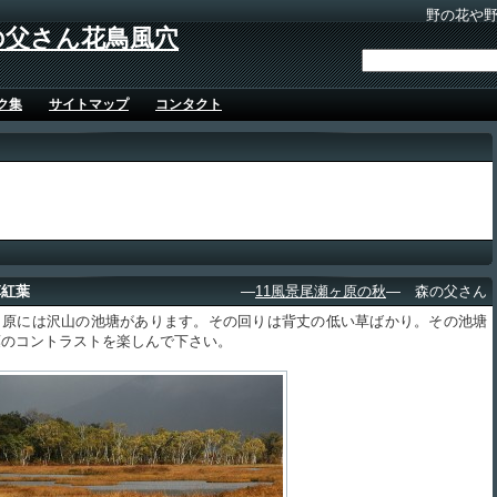
野の花や
の父さん花鳥風穴
ク集
サイトマップ
コンタクト
草紅葉
―
11風景尾瀬ヶ原の秋
― 森の父さん
原には沢山の池塘があります。その回りは背丈の低い草ばかり。その池塘
葉のコントラストを楽しんで下さい。