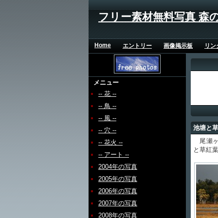
フリー素材無料写真 森
Home
エントリー
画像掲示板
リン
メニュー
-- 花 --
-- 鳥 --
-- 風 --
池塘と
-- 穴 --
尾瀬ヶ
-- 花火 --
と草紅
-- アート --
2004年の写真
2005年の写真
2006年の写真
2007年の写真
2008年の写真