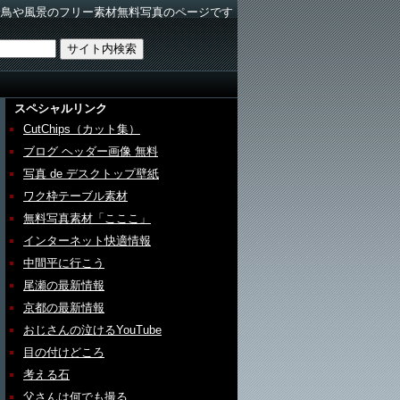
野鳥や風景のフリー素材無料写真のページです
スペシャルリンク
CutChips（カット集）
ブログ ヘッダー画像 無料
写真 de デスクトップ壁紙
ワク枠テーブル素材
無料写真素材「こここ」
インターネット快適情報
中間平に行こう
尾瀬の最新情報
京都の最新情報
おじさんの泣けるYouTube
目の付けどころ
考える石
父さんは何でも撮る