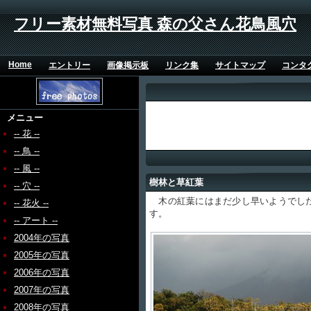
フリー素材無料写真 森の父さん花鳥風穴
Home
エントリー
画像掲示板
リンク集
サイトマップ
コンタ
メニュー
-- 花 --
-- 鳥 --
-- 風 --
樹林と草紅葉
-- 穴 --
木の紅葉にはまだ少し早いようでした
-- 花火 --
す。
-- アート --
2004年の写真
2005年の写真
2006年の写真
2007年の写真
2008年の写真