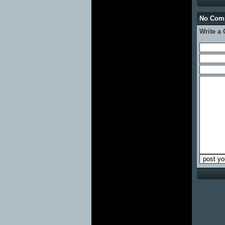
No Com
Write a