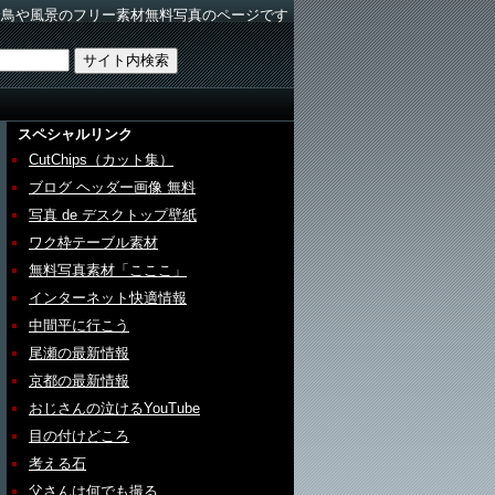
野鳥や風景のフリー素材無料写真のページです
スペシャルリンク
CutChips（カット集）
ブログ ヘッダー画像 無料
写真 de デスクトップ壁紙
ワク枠テーブル素材
無料写真素材「こここ」
インターネット快適情報
中間平に行こう
尾瀬の最新情報
京都の最新情報
おじさんの泣けるYouTube
目の付けどころ
考える石
父さんは何でも撮る