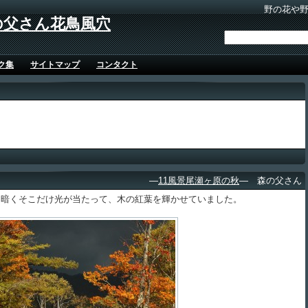
野の花や
の父さん花鳥風穴
ク集
サイトマップ
コンタクト
―
11風景尾瀬ヶ原の秋
― 森の父さん
暗くそこだけ光が当たって、木の紅葉を輝かせていました。