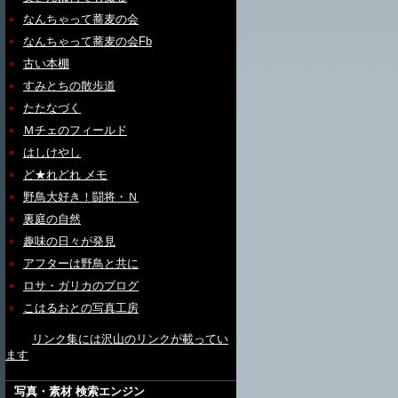
なんちゃって蕎麦の会
なんちゃって蕎麦の会Fb
古い本棚
すみとちの散歩道
たたなづく
Ｍチェのフィールド
はしけやし
ど★れどれ メモ
野鳥大好き！闘将・Ｎ
裏庭の自然
趣味の日々が発見
アフターは野鳥と共に
ロサ・ガリカのブログ
こはるおとの写真工房
リンク集には沢山のリンクが載ってい
ます
写真・素材 検索エンジン