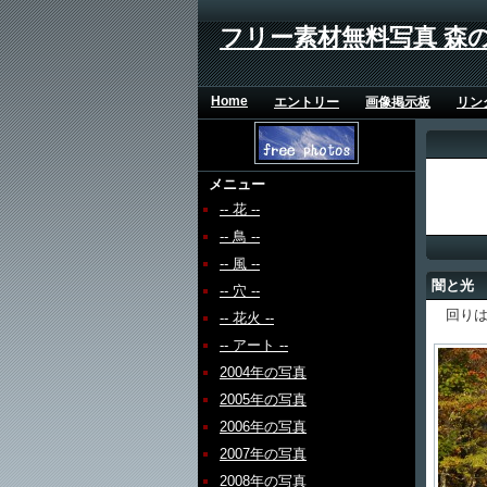
フリー素材無料写真 森
Home
エントリー
画像掲示板
リン
メニュー
-- 花 --
-- 鳥 --
-- 風 --
闇と光
-- 穴 --
回りは
-- 花火 --
-- アート --
2004年の写真
2005年の写真
2006年の写真
2007年の写真
2008年の写真