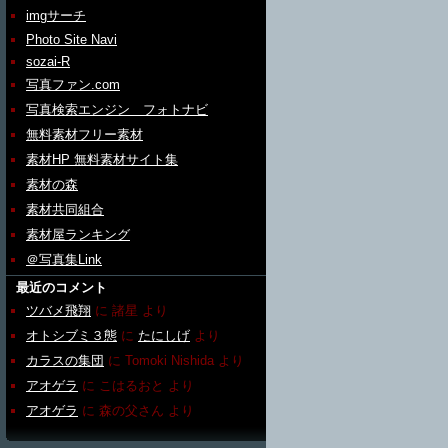
imgサーチ
Photo Site Navi
sozai-R
写真ファン.com
写真検索エンジン フォトナビ
無料素材フリー素材
素材HP 無料素材サイト集
素材の森
素材共同組合
素材屋ランキング
＠写真集Link
最近のコメント
ツバメ飛翔
に
諸星
より
オトシブミ３態
に
たにしげ
より
カラスの集団
に
Tomoki Nishida
より
アオゲラ
に
こはるおと
より
アオゲラ
に
森の父さん
より