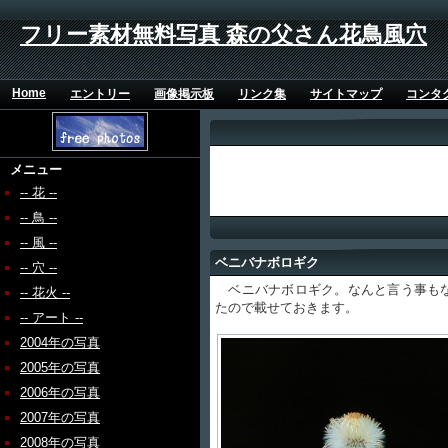
フリー素材無料写真 森の父さん花鳥風穴
Home
エントリー
画像掲示板
リンク集
サイトマップ
コンタ
メニュー
-- 花 --
-- 鳥 --
-- 風 --
ベニバナボロギク
-- 穴 --
ベニバナボロギク。なんと言う事もな
-- 花火 --
たので載せておきます。
-- アート --
2004年の写真
2005年の写真
2006年の写真
2007年の写真
2008年の写真