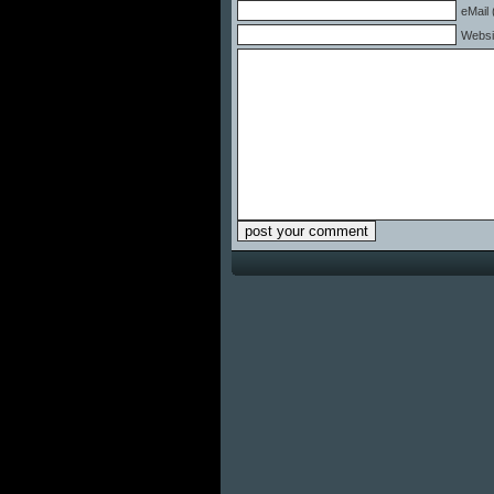
eMail 
Websi