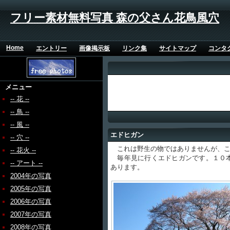
フリー素材無料写真 森の父さん花鳥風穴
Home
エントリー
画像掲示板
リンク集
サイトマップ
コンタ
メニュー
-- 花 --
-- 鳥 --
-- 風 --
エドヒガン
-- 穴 --
これは野生の物ではありませんが、こ
-- 花火 --
毎年見に行くエドヒガンです。１０本
-- アート --
あります。
2004年の写真
2005年の写真
2006年の写真
2007年の写真
2008年の写真