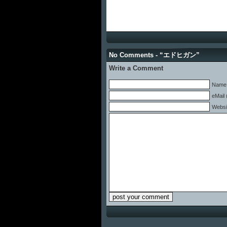
No Comments - “エドヒガン”
Write a Comment
Name 
eMail 
Websi