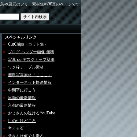
野鳥や風景のフリー素材無料写真のページです
スペシャルリンク
CutChips（カット集）
ブログ ヘッダー画像 無料
写真 de デスクトップ壁紙
ワク枠テーブル素材
無料写真素材「こここ」
インターネット快適情報
中間平に行こう
尾瀬の最新情報
京都の最新情報
おじさんの泣けるYouTube
目の付けどころ
考える石
父さんは何でも撮る