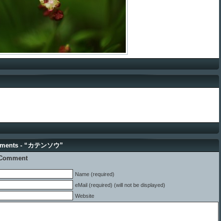
mments - “カテンソウ”
 Comment
Name (required)
eMail (required) (will not be displayed)
Website