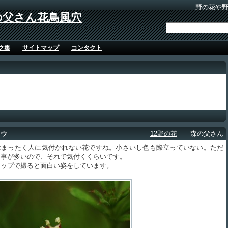
野の花や
の父さん花鳥風穴
ク集
サイトマップ
コンタクト
ソウ
―
12野の花
― 森の父さん
まったく人に気付かれない花ですね。小さいし色も際立っていない。ただ
る事が多いので、それで気付くくらいです。
ップで撮ると面白い姿をしています。