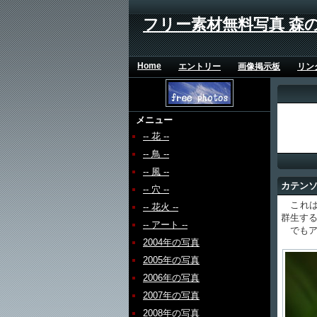
フリー素材無料写真 森
Home
エントリー
画像掲示板
リン
メニュー
-- 花 --
-- 鳥 --
-- 風 --
カテン
-- 穴 --
これは
-- 花火 --
群生す
-- アート --
でもア
2004年の写真
2005年の写真
2006年の写真
2007年の写真
2008年の写真