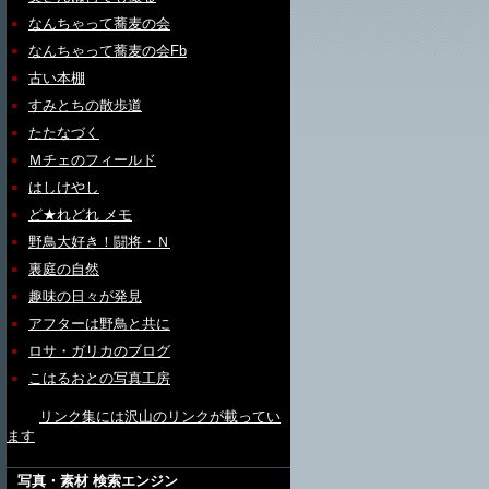
なんちゃって蕎麦の会
なんちゃって蕎麦の会Fb
古い本棚
すみとちの散歩道
たたなづく
Ｍチェのフィールド
はしけやし
ど★れどれ メモ
野鳥大好き！闘将・Ｎ
裏庭の自然
趣味の日々が発見
アフターは野鳥と共に
ロサ・ガリカのブログ
こはるおとの写真工房
リンク集には沢山のリンクが載ってい
ます
写真・素材 検索エンジン