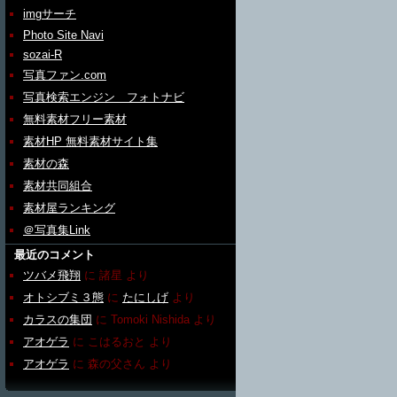
imgサーチ
Photo Site Navi
sozai-R
写真ファン.com
写真検索エンジン フォトナビ
無料素材フリー素材
素材HP 無料素材サイト集
素材の森
素材共同組合
素材屋ランキング
＠写真集Link
最近のコメント
ツバメ飛翔
に
諸星
より
オトシブミ３態
に
たにしげ
より
カラスの集団
に
Tomoki Nishida
より
アオゲラ
に
こはるおと
より
アオゲラ
に
森の父さん
より