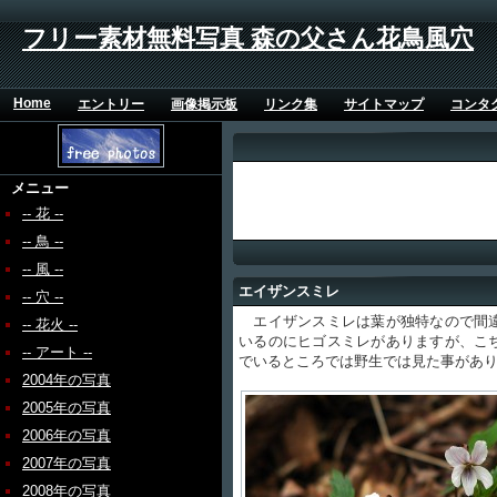
フリー素材無料写真 森の父さん花鳥風穴
Home
エントリー
画像掲示板
リンク集
サイトマップ
コンタ
メニュー
-- 花 --
-- 鳥 --
-- 風 --
エイザンスミレ
-- 穴 --
エイザンスミレは葉が独特なので間違
-- 花火 --
いるのにヒゴスミレがありますが、こ
-- アート --
でいるところでは野生では見た事があ
2004年の写真
2005年の写真
2006年の写真
2007年の写真
2008年の写真