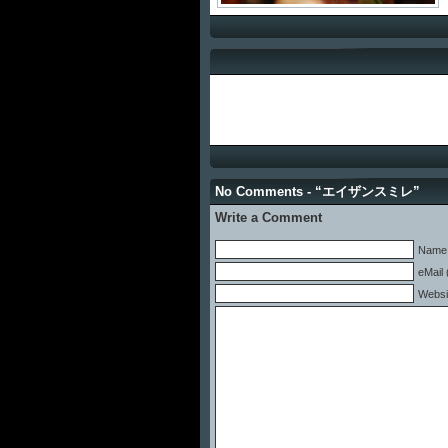
No Comments - “エイザンスミレ”
Write a Comment
Name 
eMail 
Websi