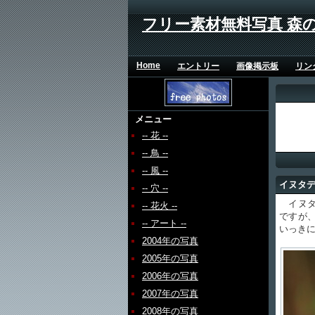
フリー素材無料写真 森
Home
エントリー
画像掲示板
リン
メニュー
-- 花 --
-- 鳥 --
-- 風 --
イヌタ
-- 穴 --
イヌタ
-- 花火 --
ですが
-- アート --
いっき
2004年の写真
2005年の写真
2006年の写真
2007年の写真
2008年の写真