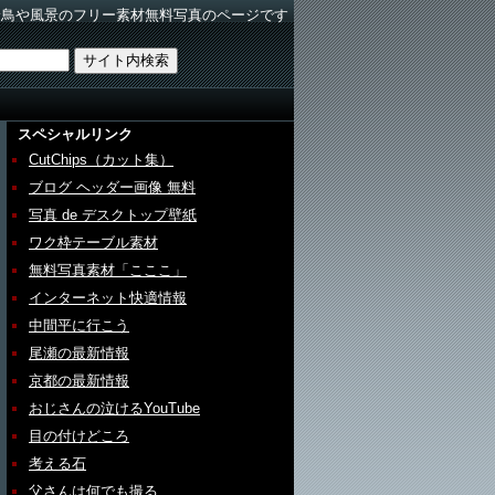
野鳥や風景のフリー素材無料写真のページです
スペシャルリンク
CutChips（カット集）
ブログ ヘッダー画像 無料
写真 de デスクトップ壁紙
ワク枠テーブル素材
無料写真素材「こここ」
インターネット快適情報
中間平に行こう
尾瀬の最新情報
京都の最新情報
おじさんの泣けるYouTube
目の付けどころ
考える石
父さんは何でも撮る