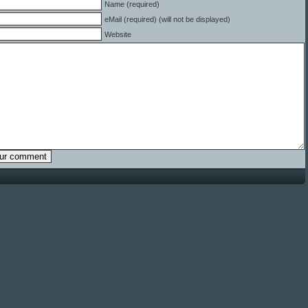
Name (required)
eMail (required) (will not be displayed)
Website