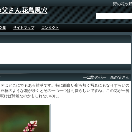
野の花や
の父さん花鳥風穴
ク集
サイトマップ
コンタクト
デ
―
12野の花
― 森の父さん
デはどこにでもある雑草です。特に面白い所も無く写真にもなりずらいの
、豆粒のような花が咲くとその一つ一つは可愛らしいですね。この花が一房
に咲けば綺麗なのかもしれないのに。