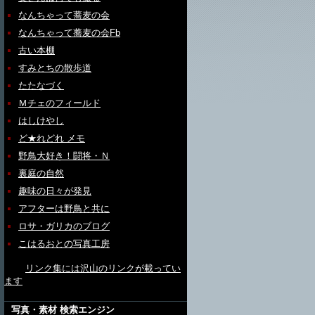
なんちゃって蕎麦の会
なんちゃって蕎麦の会Fb
古い本棚
すみとちの散歩道
たたなづく
Ｍチェのフィールド
はしけやし
ど★れどれ メモ
野鳥大好き！闘将・Ｎ
裏庭の自然
趣味の日々が発見
アフターは野鳥と共に
ロサ・ガリカのブログ
こはるおとの写真工房
リンク集には沢山のリンクが載ってい
ます
写真・素材 検索エンジン