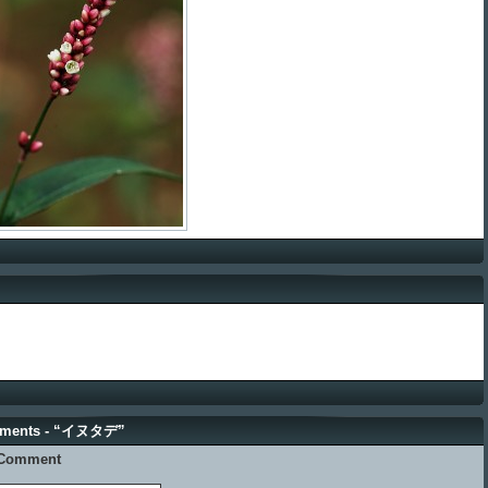
ments - “イヌタデ”
 Comment