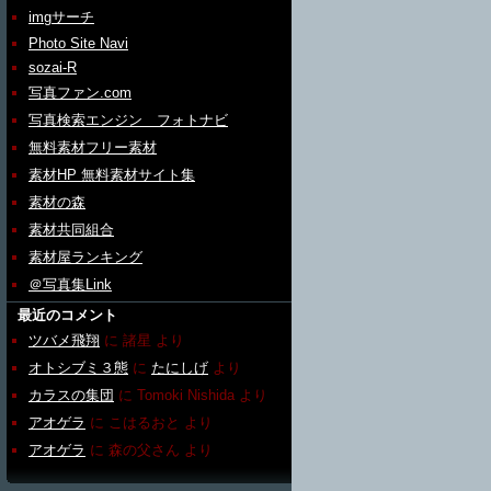
imgサーチ
Photo Site Navi
sozai-R
写真ファン.com
写真検索エンジン フォトナビ
無料素材フリー素材
素材HP 無料素材サイト集
素材の森
素材共同組合
素材屋ランキング
＠写真集Link
最近のコメント
ツバメ飛翔
に
諸星
より
オトシブミ３態
に
たにしげ
より
カラスの集団
に
Tomoki Nishida
より
アオゲラ
に
こはるおと
より
アオゲラ
に
森の父さん
より