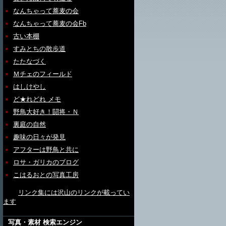
なんちゃって蕎麦の会
なんちゃって蕎麦の会Fb
古い本棚
すみとちの散歩道
たたなづく
Ｍチェのフィールド
はしけやし
ど★れどれ メモ
野鳥大好き！闘将・Ｎ
裏庭の自然
趣味の日々が発見
アフターは野鳥と共に
ロサ・ガリカのブログ
こはるおとの写真工房
リンク集には沢山のリンクが載ってい
ます
写真・素材 検索エンジン