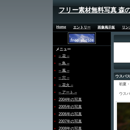
フリー素材無料写真 森
Home
エントリー
画像掲示板
リン
メニュー
-- 花 --
-- 鳥 --
-- 風 --
ウスバ
-- 穴 --
初夏・
-- 花火 --
-- アート --
ウスバ
2004年の写真
2005年の写真
2006年の写真
2007年の写真
2008年の写真