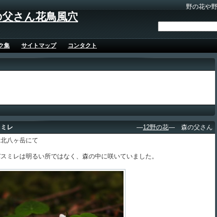
野の花や
の父さん花鳥風穴
ク集
サイトマップ
コンタクト
スミレ
―
12野の花
― 森の父さん
北八ヶ岳にて
スミレは明るい所ではなく、森の中に咲いていました。