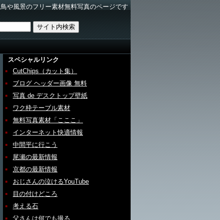
野鳥や風景のフリー素材無料写真のページです
スペシャルリンク
CutChips（カット集）
ブログ ヘッダー画像 無料
写真 de デスクトップ壁紙
ワク枠テーブル素材
無料写真素材「こここ」
インターネット快適情報
中間平に行こう
尾瀬の最新情報
京都の最新情報
おじさんの泣けるYouTube
目の付けどころ
考える石
父さんは何でも撮る