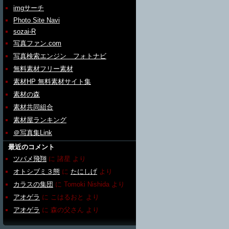
imgサーチ
Photo Site Navi
sozai-R
写真ファン.com
写真検索エンジン フォトナビ
無料素材フリー素材
素材HP 無料素材サイト集
素材の森
素材共同組合
素材屋ランキング
＠写真集Link
最近のコメント
ツバメ飛翔
に
諸星
より
オトシブミ３態
に
たにしげ
より
カラスの集団
に
Tomoki Nishida
より
アオゲラ
に
こはるおと
より
アオゲラ
に
森の父さん
より