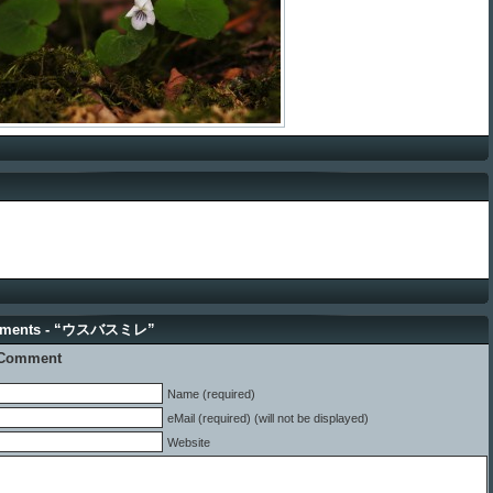
mments - “ウスバスミレ”
 Comment
Name (required)
eMail (required) (will not be displayed)
Website