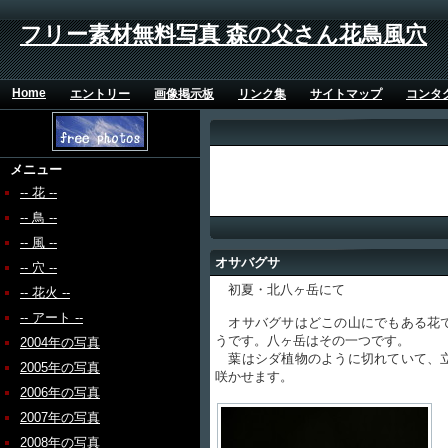
フリー素材無料写真 森の父さん花鳥風穴
Home
エントリー
画像掲示板
リンク集
サイトマップ
コンタ
メニュー
-- 花 --
-- 鳥 --
-- 風 --
オサバグサ
-- 穴 --
初夏・北八ヶ岳にて
-- 花火 --
-- アート --
オサバグサはどこの山にでもある花で
うです。八ヶ岳はその一つです。
2004年の写真
葉はシダ植物のように切れていて、立
2005年の写真
咲かせます。
2006年の写真
2007年の写真
2008年の写真