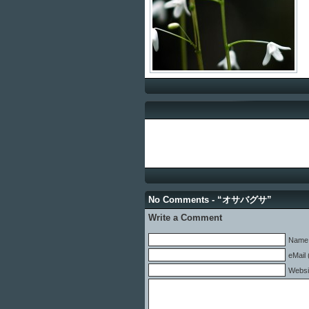
No Comments - “オサバグサ”
Write a Comment
Name 
eMail 
Websi