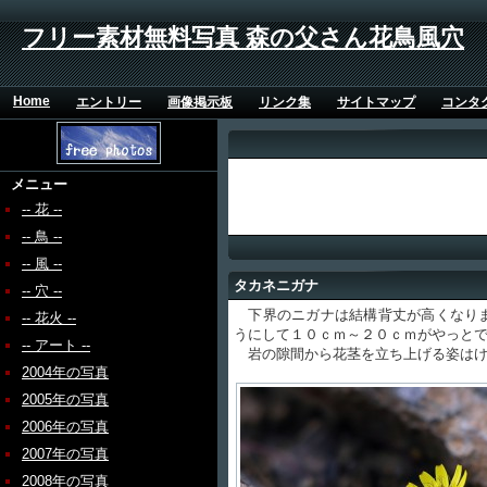
フリー素材無料写真 森の父さん花鳥風穴
Home
エントリー
画像掲示板
リンク集
サイトマップ
コンタ
メニュー
-- 花 --
-- 鳥 --
-- 風 --
タカネニガナ
-- 穴 --
下界のニガナは結構背丈が高くなりま
-- 花火 --
うにして１０ｃｍ～２０ｃｍがやっと
-- アート --
岩の隙間から花茎を立ち上げる姿はけ
2004年の写真
2005年の写真
2006年の写真
2007年の写真
2008年の写真