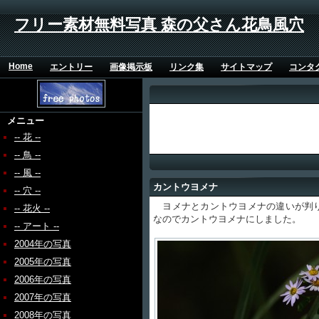
フリー素材無料写真 森の父さん花鳥風穴
Home
エントリー
画像掲示板
リンク集
サイトマップ
コンタ
メニュー
-- 花 --
-- 鳥 --
-- 風 --
カントウヨメナ
-- 穴 --
ヨメナとカントウヨメナの違いが判り
-- 花火 --
なのでカントウヨメナにしました。
-- アート --
2004年の写真
2005年の写真
2006年の写真
2007年の写真
2008年の写真