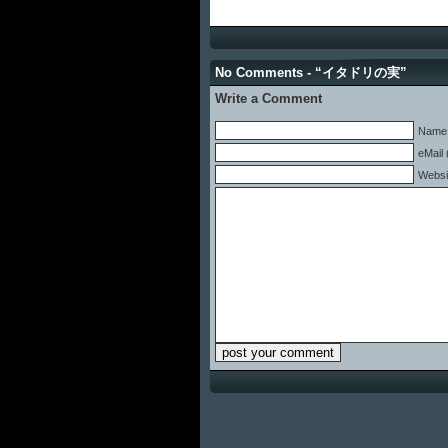
No Comments - “イタドリの実”
Write a Comment
Name 
eMail 
Websi