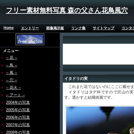
フリー素材無料写真 森の父さん花鳥風穴
Home
エントリー
画像掲示板
リンク集
サイトマップ
コンタ
メニュー
-- 花 --
-- 鳥 --
-- 風 --
イタドリの実
-- 穴 --
これまた花ではないのにここに載せま
-- 花火 --
イタドリはタデ科ですので沢山の実
-- アート --
す。透かすと結構綺麗です。
2004年の写真
2005年の写真
2006年の写真
2007年の写真
2008年の写真