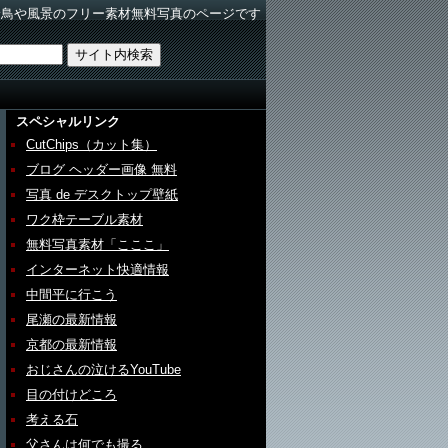
野鳥や風景のフリー素材無料写真のページです
スペシャルリンク
CutChips（カット集）
ブログ ヘッダー画像 無料
写真 de デスクトップ壁紙
ワク枠テーブル素材
無料写真素材「こここ」
インターネット快適情報
中間平に行こう
尾瀬の最新情報
京都の最新情報
おじさんの泣けるYouTube
目の付けどころ
考える石
父さんは何でも撮る