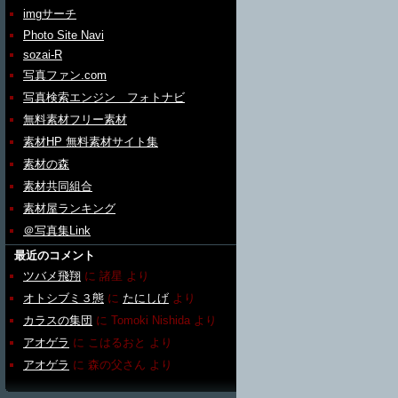
imgサーチ
Photo Site Navi
sozai-R
写真ファン.com
写真検索エンジン フォトナビ
無料素材フリー素材
素材HP 無料素材サイト集
素材の森
素材共同組合
素材屋ランキング
＠写真集Link
最近のコメント
ツバメ飛翔
に
諸星
より
オトシブミ３態
に
たにしげ
より
カラスの集団
に
Tomoki Nishida
より
アオゲラ
に
こはるおと
より
アオゲラ
に
森の父さん
より