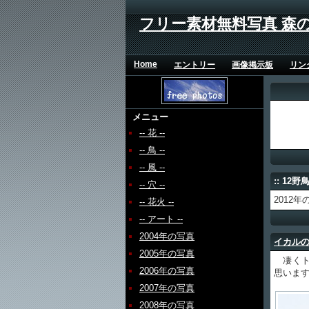
フリー素材無料写真 森
Home
エントリー
画像掲示板
リン
メニュー
-- 花 --
-- 鳥 --
-- 風 --
:: 12野
-- 穴 --
2012
-- 花火 --
-- アート --
2004年の写真
イカル
2005年の写真
凄くト
2006年の写真
思いま
2007年の写真
2008年の写真