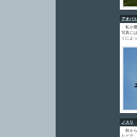
アオバ
私が鷹
写真に
くによ
ノスリ
秋から
などで