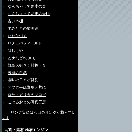
なんちゃって蕎麦の会
なんちゃって蕎麦の会Fb
古い本棚
すみとちの散歩道
たたなづく
Ｍチェのフィールド
はしけやし
ど★れどれ メモ
野鳥大好き！闘将・Ｎ
裏庭の自然
趣味の日々が発見
アフターは野鳥と共に
ロサ・ガリカのブログ
こはるおとの写真工房
リンク集には沢山のリンクが載ってい
ます
写真・素材 検索エンジン